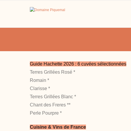
Skip
to
content
Guide Hachette 2026 : 6 cuvées sélectionnées
Terres Grillées Rosé *
Romain *
Clarisse *
Terres Grillées Blanc *
Chant des Freres **
Perle Pourpre *
Cuisine & Vins de France